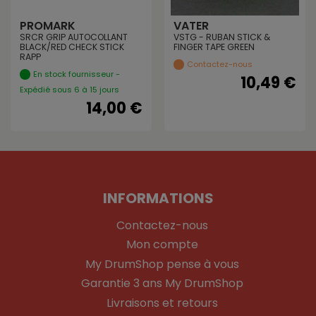
PROMARK
VATER
SRCR GRIP AUTOCOLLANT
VSTG - RUBAN STICK &
BLACK/RED CHECK STICK
FINGER TAPE GREEN
RAPP
Contactez-nous
En stock fournisseur -
10,49 €
Expédié sous 6 à 15 jours
14,00 €
INFORMATIONS
Contactez-nous
Mon compte
My DrumShop pense à vous
Garantie 3 ans My DrumShop
Livraisons et retours