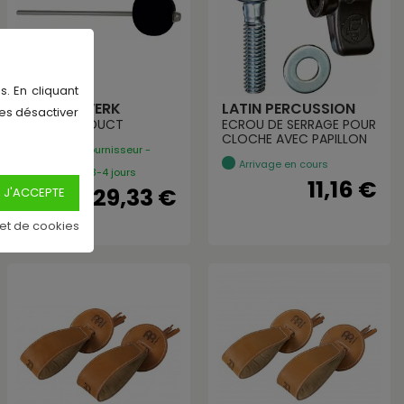
s. En cliquant
SCHLAGWERK
LATIN PERCUSSION
les désactiver
BE35 - PRODUCT
ECROU DE SERRAGE POUR
CLOCHE AVEC PAPILLON
En Stock Fournisseur -
Arrivage en cours
Expédié sous 3-4 jours
11,16 €
29,33 €
 et de cookies