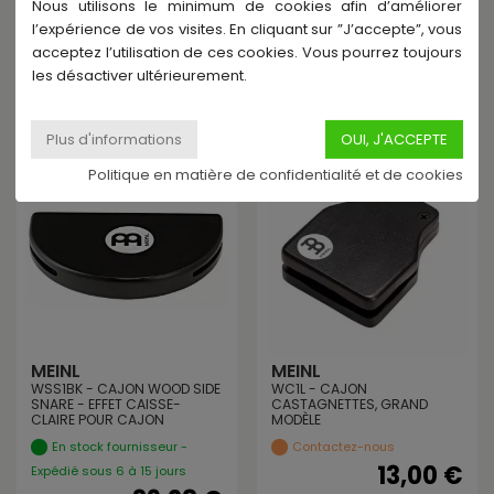
Nous utilisons le minimum de cookies afin d’améliorer
JOUANT
En Stock - Expédié sous
l’expérience de vos visites. En cliquant sur ”J’accepte”, vous
En stock fournisseur -
24h
acceptez l’utilisation de ces cookies. Vous pourrez toujours
Expédié sous 6 à 15 jours
39,28 €
les désactiver ultérieurement.
10,39 €
Politique en matière de confidentialité et de cookies
MEINL
MEINL
WSS1BK - CAJON WOOD SIDE
WC1L - CAJON
SNARE - EFFET CAISSE-
CASTAGNETTES, GRAND
CLAIRE POUR CAJON
MODÈLE
En stock fournisseur -
Contactez-nous
13,00 €
Expédié sous 6 à 15 jours