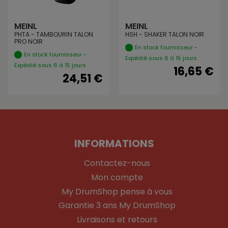
MEINL
MEINL
PHTA - TAMBOURIN TALON
HSH - SHAKER TALON NOIR
PRO NOIR
En stock fournisseur -
En stock fournisseur -
Expédié sous 6 à 15 jours
Expédié sous 6 à 15 jours
16,65 €
24,51 €
INFORMATIONS
Contactez-nous
Mon compte
My DrumShop pense à vous
Garantie 3 ans My DrumShop
Livraisons et retours