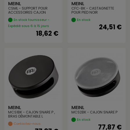
MEINL
MEINL
CSML - SUPPORT POUR
CFC-BK - CASTAGNETTE
ACCESSOIRES CAJON
POUR PIED NOIR
En stock fournisseur -
En stock
24,51 €
Expédié sous 6 à 15 jours
18,62 €
MEINL
MEINL
MCS1BK - CAJON SNARE P ,
MCS2BK - CAJON SNARE P
BRAS DÉMONTABLE L
En stock
Contactez-nous
77,87 €