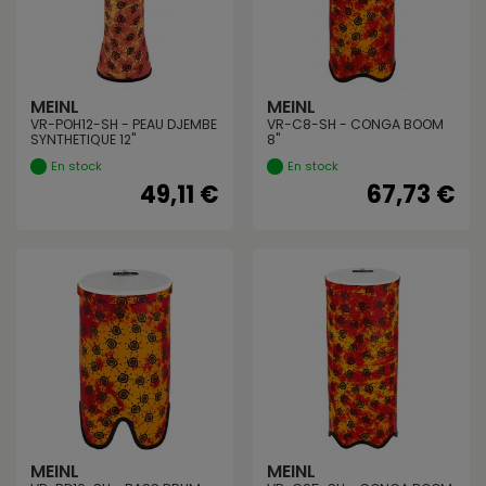
MEINL
MEINL
VR-POH12-SH - PEAU DJEMBE
VR-C8-SH - CONGA BOOM
SYNTHETIQUE 12"
8"
En stock
En stock
49,11 €
67,73 €
MEINL
MEINL