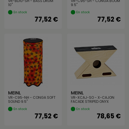
VR-BD10-SH - BASS DRUM
VR-C95-SH - CONGA BOOM
10"
9.5"
En stock
En stock
77,52 €
77,52 €
MEINL
MEINL
VR-C95-NH - CONGA SOFT
VR-XCAJ-SO - X-CAJON
SOUND 9.5"
FACADE STRIPED ONYX
En stock
En stock
77,52 €
78,65 €