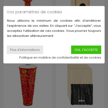
Vos paramètres de cookies
Nous utilisons le minimum de cookies afin d’améliorer
MEINL
MEINL
l’expérience de vos visites. En cliquant sur ”J’accepte”, vous
VR-SDJPO12-NH - DJEMBE
VR-CAIXN - CAIXON FACADE
acceptez l’utilisation de ces cookies. Vous pourrez toujours
POP OFF 12"
STRIPED ONYX
les désactiver ultérieurement.
En stock
En stock fournisseur -
130,00 €
Expédié sous 6 à 15 jours
101,00 €
Politique en matière de confidentialité et de cookies