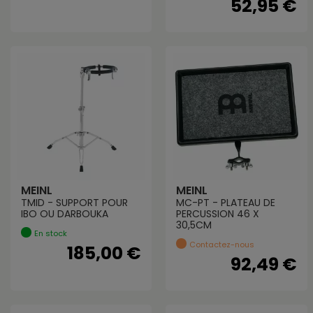
52,95 €
MEINL
MEINL
TMID - SUPPORT POUR
MC-PT - PLATEAU DE
IBO OU DARBOUKA
PERCUSSION 46 X
30,5CM
En stock
Contactez-nous
185,00 €
92,49 €