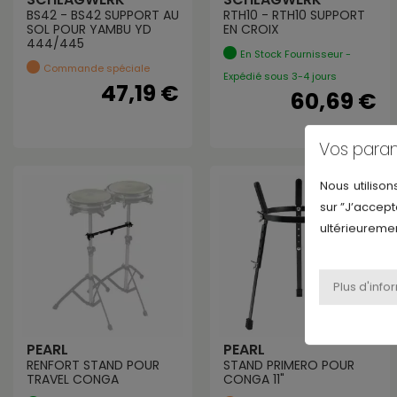
BS42 - BS42 SUPPORT AU
RTH10 - RTH10 SUPPORT
SOL POUR YAMBU YD
EN CROIX
444/445
En Stock Fournisseur -
Commande spéciale
Expédié sous 3-4 jours
47,19 €
60,69 €
Vos para
Nous utilison
sur ”J’accept
ultérieuremen
PEARL
PEARL
RENFORT STAND POUR
STAND PRIMERO POUR
TRAVEL CONGA
CONGA 11"