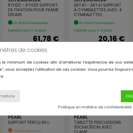
RTH20 - RTH20 SUPPORT
SRT41 - SRT41 SUPPORT
DE FIXATION POUR FRAME
À CYMBALETTES AVEC 4
DRUMS
CYMBALETTES
En Stock Fournisseur -
En Stock Fournisseur -
Expédié sous 3-4 jours
Expédié sous 3-4 jours
61,78 €
20,16 €
mètres de cookies
s le minimum de cookies afin d’améliorer l’expérience de vos visite
e”, vous acceptez l’utilisation de ces cookies. Vous pourrez toujours 
t.
Politique en matière de confidentialité
PEARL
PEARL
SUPPORT PERCU EN L
TABLETTE PERCUSSIONS
30CMX30CM AVEC
Contactez-nous
CLAMP