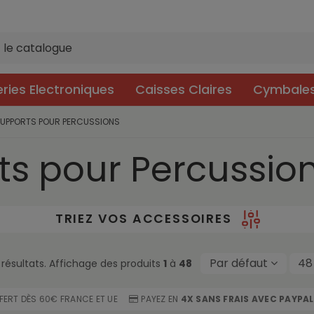
eries Electroniques
Caisses Claires
Cymbale
SUPPORTS POUR PERCUSSIONS
ts pour Percussio
TRIEZ VOS ACCESSOIRES
Par défaut
4
résultats. Affichage des produits
1
à
48
FFERT DÈS 60€ FRANCE ET UE
PAYEZ EN
4X SANS FRAIS AVEC PAYPAL