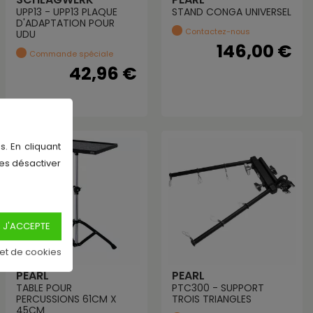
UPP13 - UPP13 PLAQUE
STAND CONGA UNIVERSEL
D'ADAPTATION POUR
Contactez-nous
UDU
146,00 €
Commande spéciale
42,96 €
s. En cliquant
les désactiver
 et de cookies
PEARL
PEARL
TABLE POUR
PTC300 - SUPPORT
PERCUSSIONS 61CM X
TROIS TRIANGLES
45CM