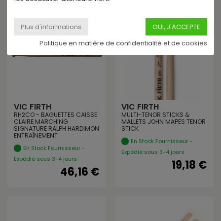
Politique en matière de confidentialité et de cookies
VIC FIRTH
VIC FIRTH
RH2CO - BAGUETTES CAISSE
MULTI-TENOR STICKS &
CLAIRE MARCHING
MALLETS JOHN MAPES TENOR
SIGNATURE RALPH HARDIMON
STICK
ENTRAÎNEMENT
En Stock Fournisseur -
En Stock Fournisseur -
Expédié sous 3-4 jours
Expédié sous 3-4 jours
19,18 €
46,16 €