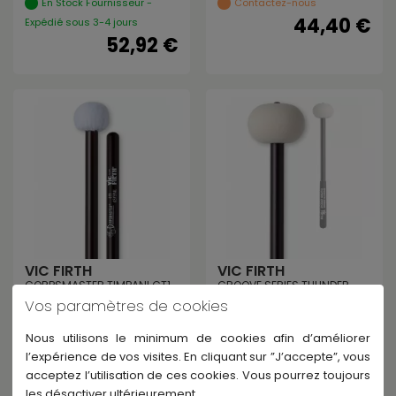
En Stock Fournisseur -
Contactez-nous
44,40 €
Expédié sous 3-4 jours
52,92 €
VIC FIRTH
VIC FIRTH
CORPSMASTER TIMPANI CT1
GROOVE SERIES THUNDER
GENERAL
GROOVE
Vos paramètres de cookies
Contactez-nous
En Stock Fournisseur -
52,92 €
Nous utilisons le minimum de cookies afin d’améliorer
Expédié sous 3-4 jours
l’expérience de vos visites. En cliquant sur ”J’accepte”, vous
76,00 €
acceptez l’utilisation de ces cookies. Vous pourrez toujours
les désactiver ultérieurement.