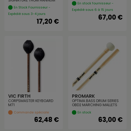
SIGNATURE THOM HANNUM
En stock fournisseur -
En Stock Fournisseur -
Expédié sous 6 à 15 jours
Expédié sous 3-4 jours
67,00 €
17,20 €
VIC FIRTH
PROMARK
CORPSMASTER KEYBOARD
OPTIMA BASS DRUM SERIES
M71
OBD2 MARCHING MALLETS
Commande spéciale
En stock
62,48 €
63,00 €