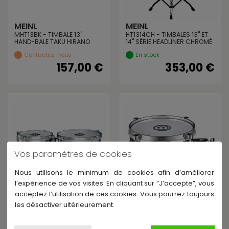
MEINL
MEINL
MHT13BK - TIMBALE 13"
HT1314CH - TIMBALES 13" ET
HAND-BALE TAKU HIRANO
14" SÉRIE HEADLINER CHROMÉ
Contactez-nous
En stock
157,00 €
353,00 €
Vos paramètres de cookies
Nous utilisons le minimum de cookies afin d’améliorer
l’expérience de vos visites. En cliquant sur ”J’accepte”, vous
acceptez l’utilisation de ces cookies. Vous pourrez toujours
MEINL
MEINL
les désactiver ultérieurement.
MIT810CH - JEU DE MINI
MDST8BK - SNARE TIMBALE
TIMBALES 8" ET 10" SÉRIE
8", NOIR
MARATHON
En stock