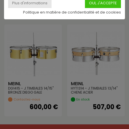
En stock
148,00 €
222,00 €
Politique en matière de confidentialité et de cookies
MEINL
MEINL
DG1415 - J.TIMBALES 14/15"
HYT1314 - J.TIMBALES 13/14"
BRONZE DIEGO GALE
CHENE ACIER
Contactez-nous
En stock
600,00 €
507,00 €