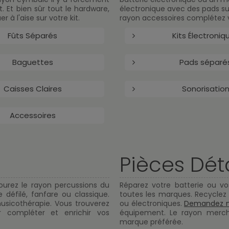
t. Et bien sûr tout le hardware,
électronique avec des pads s
à l'aise sur votre kit.
rayon accessoires complétez v
Fûts Séparés
Kits Électroniq
Baguettes
Pads séparé
Caisses Claires
Sonorisatio
Accessoires
Pièces Dé
ourez le rayon percussions du
Réparez votre batterie ou v
défilé, fanfare ou classique.
toutes les marques. Recyclez
musicothérapie. Vous trouverez
ou électroniques.
Demandez 
r compléter et enrichir vos
équipement. Le rayon mercha
marque préférée.