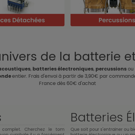
nivers de la batterie et
 acoustiques
,
batteries électroniques
,
percussions
ou
nde
entier. Frais d'envoi à partir de 3,90€ par command
France dès 60€ d'achat
s
Batteries 
e complet. Cherchez le tom
Que soit pour s'entrainer ou bie
 rayon cymbale il y a forcément
batterie électronique ou un m