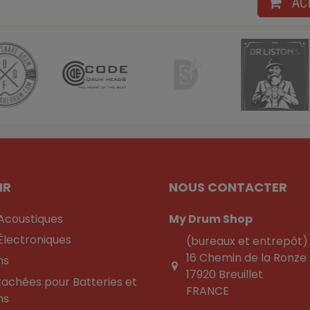
AC
IR
NOUS CONTACTER
 Acoustiques
My Drum Shop
Électroniques
(bureaux et entrepôt)
16 Chemin de la Ronze
ns
17920 Breuillet
tachées pour Batteries et
FRANCE
ns