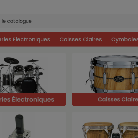
eries Electroniques
Caisses Claires
Cymbale