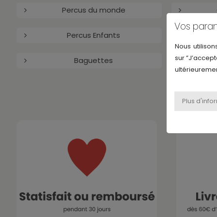
Percus du monde
Vos para
Percus Enfants
Nous utilison
sur ”J’accept
Baguettes
ultérieuremen