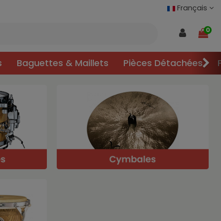
Français
0
s
Baguettes & Maillets
Pièces Détachées