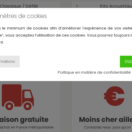
Classique / Défilé
Kits Acoustiq
mètres de cookies
Musicothérapie
Percussions
s le minimum de cookies afin d’améliorer l’expérience de vos visite
e”, vous acceptez l’utilisation de ces cookies. Vous pourrez toujours 
Accessoires
Merchandisin
t.
MyDrumshop pense à vous
Politique en matière de confidentialité