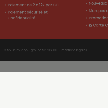
Nouveaux 
Paiement de 2 à 12x par CB
Marques e
Paiement sécurisé et
Confidentialité
Promotio
Carte 
© My DrumShop - groupe MPROSHOP •
mentions légales