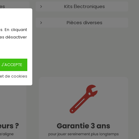
ues
Kits Électroniques
Pièces diverses
s. En cliquant
les désactiver
g
 et de cookies