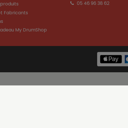
05 46 96 38 62
produits
t Fabricants
ns
Cadeau My DrumShop