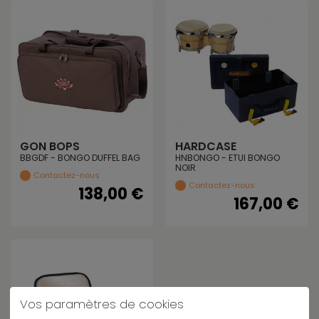
GON BOPS
HARDCASE
BBGDF - BONGO DUFFEL BAG
HNBONGO - ETUI BONGO
NOIR
Contactez-nous
Contactez-nous
138,00 €
167,00 €
Vos paramètres de cookies