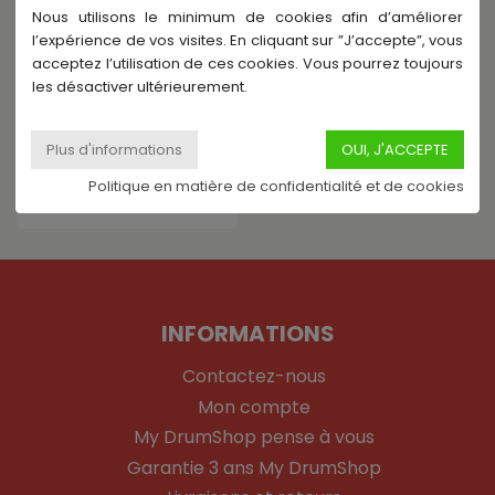
Nous utilisons le minimum de cookies afin d’améliorer
l’expérience de vos visites. En cliquant sur ”J’accepte”, vous
acceptez l’utilisation de ces cookies. Vous pourrez toujours
les désactiver ultérieurement.
PROTECTION RACKET
8280-37 - ETUI SEMI-RIGIDE
POUR BONGO
Commande spéciale
Politique en matière de confidentialité et de cookies
51,84 €
INFORMATIONS
Contactez-nous
Mon compte
My DrumShop pense à vous
Garantie 3 ans My DrumShop