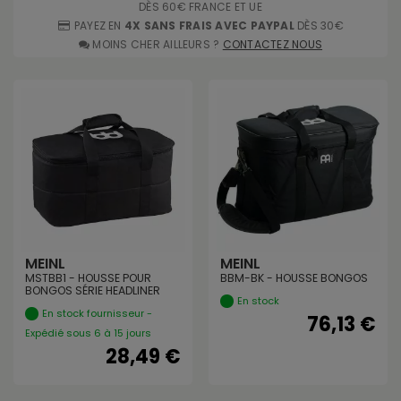
DÈS 60€ FRANCE ET UE
PAYEZ EN
4X SANS FRAIS AVEC PAYPAL
DÈS 30€
MOINS CHER AILLEURS ?
CONTACTEZ NOUS
MEINL
MEINL
MSTBB1 - HOUSSE POUR
BBM-BK - HOUSSE BONGOS
BONGOS SÉRIE HEADLINER
En stock
En stock fournisseur -
76,13 €
Expédié sous 6 à 15 jours
28,49 €