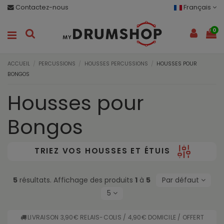
Contactez-nous
Français
0
ACCUEIL
PERCUSSIONS
HOUSSES PERCUSSIONS
HOUSSES POUR
BONGOS
Housses pour
Bongos
TRIEZ VOS HOUSSES ET ÉTUIS
5
résultats. Affichage des produits
1
à
5
Par défaut
5
LIVRAISON 3,90€ RELAIS-COLIS / 4,90€ DOMICILE / OFFERT