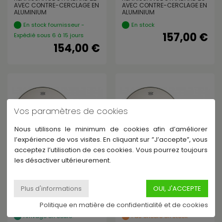
AVEC CONTRE-CERCLAGE EN
AVEC CONTRE-CERCLAGE EN
ALUMINIUM
ALUMINIUM
En stock fournisseur -
En stock
157,00 €
Expédié sous 6 à 15 jours
154,00 €
Vos paramètres de cookies
Nous utilisons le minimum de cookies afin d’améliorer
l’expérience de vos visites. En cliquant sur ”J’accepte”, vous
acceptez l’utilisation de ces cookies. Vous pourrez toujours
les désactiver ultérieurement.
REMO
REMO
RC-2308-RS - PEAU TIMPANI
RC-2400-RS - PEAU TIMPANI
RENAISSANCE STANDARD
RENAISSANCE STANDARD 24"
23,5" AVEC CONTRE-
AVEC CONTRE-CERCLAGE EN
CERCLAGE EN ALUMINIUM
ALUMINIUM
Politique en matière de confidentialité et de cookies
Arrivage en cours
Pas encore en stock