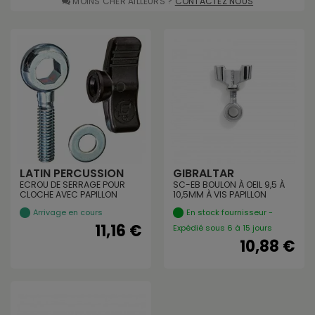
MOINS CHER AILLEURS ?
CONTACTEZ NOUS
LATIN PERCUSSION
GIBRALTAR
ECROU DE SERRAGE POUR
SC-EB BOULON À OEIL 9,5 À
CLOCHE AVEC PAPILLON
10,5MM À VIS PAPILLON
Arrivage en cours
En stock fournisseur -
11,16 €
Expédié sous 6 à 15 jours
10,88 €