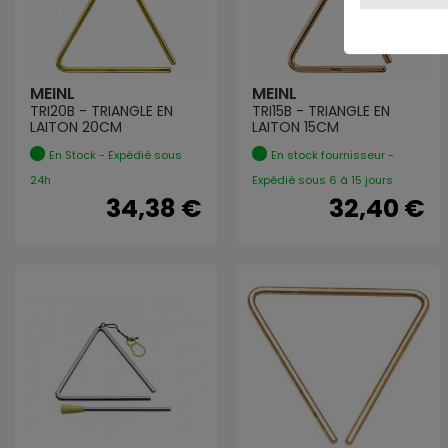
MEINL
MEINL
TRI20B - TRIANGLE EN
TRI15B - TRIANGLE EN
LAITON 20CM
LAITON 15CM
En Stock - Expédié sous
En stock fournisseur -
24h
Expédié sous 6 à 15 jours
34,38 €
32,40 €