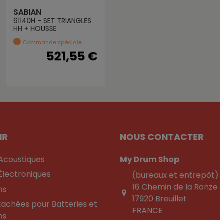
SABIAN
61140H - SET TRIANGLES
HH + HOUSSE
Commande spéciale
521,55 €
IR
NOUS CONTACTER
 Acoustiques
My Drum Shop
Électroniques
(bureaux et entrepôt)
16 Chemin de la Ronze
ns
17920 Breuillet
tachées pour Batteries et
FRANCE
ns