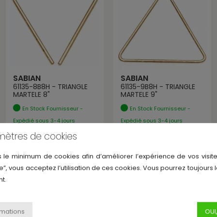
SABIAN
SABIAN
61135-8B8H - TRIANGLE
61135-9B8H - TRIANGLE
MARTELE 8"
MARTELE 9"
En Stock Fournisseur -
En Stock Fournisseur -
Expédié sous 3-4 jours
Expédié sous 3-4 jours
127,00 €
151,71 €
mètres de cookies
s le minimum de cookies afin d’améliorer l’expérience de vos visite
e”, vous acceptez l’utilisation de ces cookies. Vous pourrez toujours 
t.