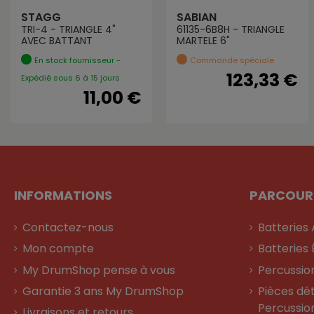
STAGG
SABIAN
TRI-4 - TRIANGLE 4"
61135-6B8H - TRIANGLE
AVEC BATTANT
MARTELE 6"
En stock fournisseur -
Commande spéciale
123,33 €
Expédié sous 6 à 15 jours
11,00 €
INFORMATIONS
PARCOUR
Contactez-nous
Batteries
Mon compte
Batteries 
My DrumShop pense à vous
Percussio
Garantie 3 ans My DrumShop
Pièces dé
Percussio
Livraisons et retours