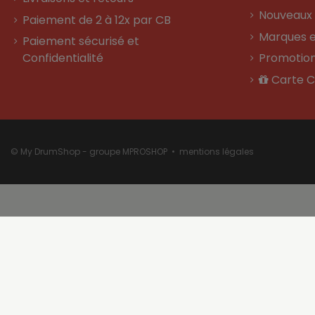
Nouveaux 
Paiement de 2 à 12x par CB
Marques e
Paiement sécurisé et
Confidentialité
Promotio
Carte 
© My DrumShop - groupe MPROSHOP •
mentions légales