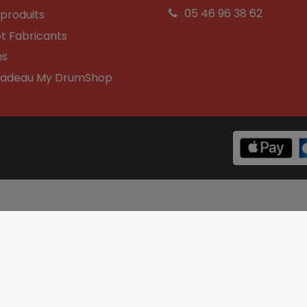
05 46 96 38 62
produits
t Fabricants
ns
Cadeau My DrumShop