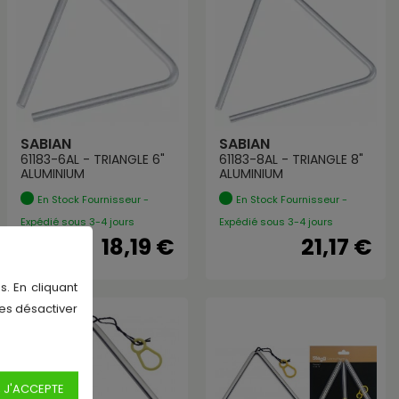
SABIAN
SABIAN
61183-6AL - TRIANGLE 6"
61183-8AL - TRIANGLE 8"
ALUMINIUM
ALUMINIUM
En Stock Fournisseur -
En Stock Fournisseur -
Expédié sous 3-4 jours
Expédié sous 3-4 jours
18,19 €
21,17 €
s. En cliquant
les désactiver