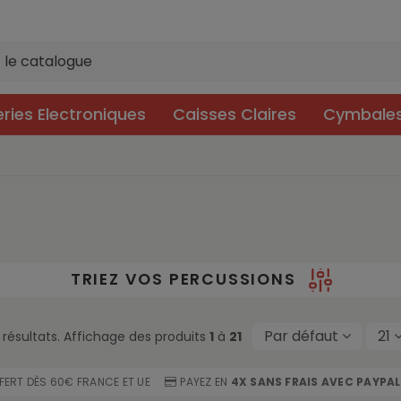
eries Electroniques
Caisses Claires
Cymbale
TRIEZ VOS PERCUSSIONS
Par défaut
21
résultats. Affichage des produits
1
à
21
FFERT DÈS 60€ FRANCE ET UE
PAYEZ EN
4X SANS FRAIS AVEC PAYPAL