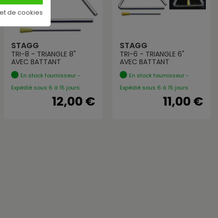
 et de cookies
STAGG
STAGG
TRI-8 - TRIANGLE 8"
TRI-6 - TRIANGLE 6"
AVEC BATTANT
AVEC BATTANT
En stock fournisseur -
En stock fournisseur -
Expédié sous 6 à 15 jours
Expédié sous 6 à 15 jours
12,00 €
11,00 €