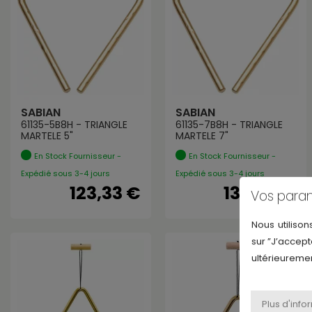
SABIAN
SABIAN
61135-5B8H - TRIANGLE
61135-7B8H - TRIANGLE
MARTELE 5"
MARTELE 7"
En Stock Fournisseur -
En Stock Fournisseur -
Expédié sous 3-4 jours
Expédié sous 3-4 jours
123,33 €
137,45 €
Vos para
Nous utilison
sur ”J’accept
ultérieuremen