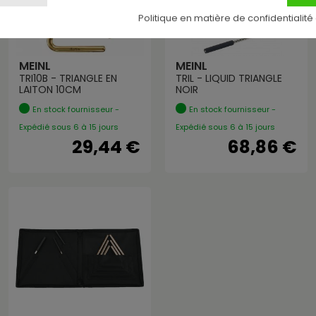
Politique en matière de confidentialité
MEINL
MEINL
TRI10B - TRIANGLE EN
TRIL - LIQUID TRIANGLE
LAITON 10CM
NOIR
En stock fournisseur -
En stock fournisseur -
Expédié sous 6 à 15 jours
Expédié sous 6 à 15 jours
29,44 €
68,86 €