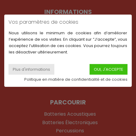
INFORMATIONS
Vos paramètres de cookies
Contactez-nous
Mon compte
Nous utilisons le minimum de cookies afin d’améliorer
l’expérience de vos visites. En cliquant sur ”J’accepte”, vous
My DrumShop pense à vous
acceptez l’utilisation de ces cookies. Vous pourrez toujours
Garantie 3 ans My DrumShop
les désactiver ultérieurement.
Livraisons et retours
Paiement de 2 à 12x par CB
Paiement sécurisé et Confidentialité
Politique en matière de confidentialité et de cookies
PARCOURIR
Batteries Acoustiques
Batteries Électroniques
Percussions