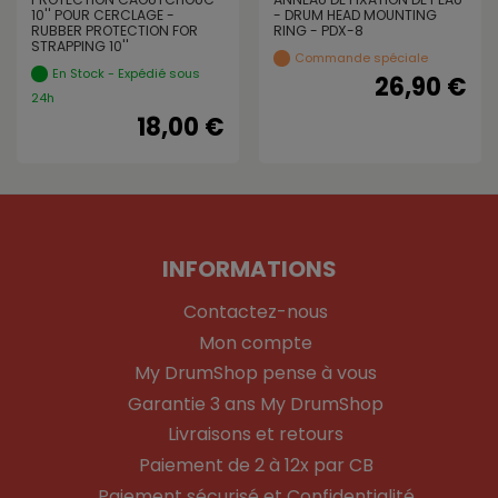
10'' POUR CERCLAGE -
- DRUM HEAD MOUNTING
RUBBER PROTECTION FOR
RING - PDX-8
STRAPPING 10''
Commande spéciale
En Stock - Expédié sous
26,90 €
24h
18,00 €
INFORMATIONS
Contactez-nous
Mon compte
My DrumShop pense à vous
Garantie 3 ans My DrumShop
Livraisons et retours
Paiement de 2 à 12x par CB
Paiement sécurisé et Confidentialité