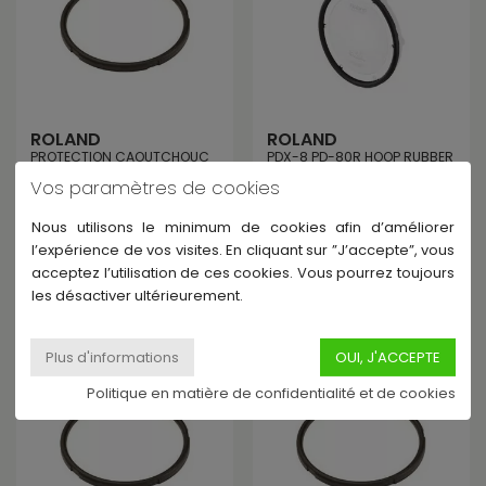
ROLAND
ROLAND
PROTECTION CAOUTCHOUC
PDX-8 PD-80R HOOP RUBBER
14'' POUR CERCLAGE -
ANNEAU PROTECTION
Vos paramètres de cookies
RUBBER PROTECTION FOR
CAOUTCHOUC 8'' - 8''
STRAPPING 14''
RUBBER PROSTECTION RING...
Nous utilisons le minimum de cookies afin d’améliorer
En Stock - Expédié sous
En Stock - Expédié sous
l’expérience de vos visites. En cliquant sur ”J’accepte”, vous
24h
24h
acceptez l’utilisation de ces cookies. Vous pourrez toujours
25,00 €
18,24 €
les désactiver ultérieurement.
Politique en matière de confidentialité et de cookies