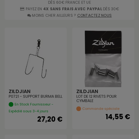
DÈS 60€ FRANCE ET UE
PAYEZ EN
4X SANS FRAIS AVEC PAYPAL
DÈS 30€
MOINS CHER AILLEURS ?
CONTACTEZ NOUS
ZILDJIAN
ZILDJIAN
P0721 - SUPPORT BURMA BELL
LOT DE 12 RIVETS POUR
CYMBALE
En Stock Fournisseur -
Commande spéciale
Expédié sous 3-4 jours
14,55 €
27,20 €