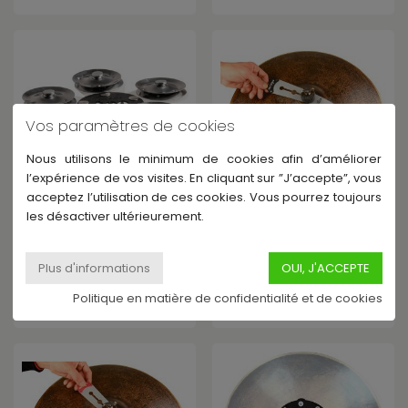
Vos paramètres de cookies
Nous utilisons le minimum de cookies afin d’améliorer
l’expérience de vos visites. En cliquant sur ”J’accepte”, vous
acceptez l’utilisation de ces cookies. Vous pourrez toujours
SCHLAGWERK
SCHLAGWERK
les désactiver ultérieurement.
ETO - 10 CYMBALETTES
SRO - 3 RIVETS
En Stock Fournisseur -
En Stock Fournisseur -
Expédié sous 3-4 jours
Expédié sous 3-4 jours
30,44 €
16,66 €
Politique en matière de confidentialité et de cookies