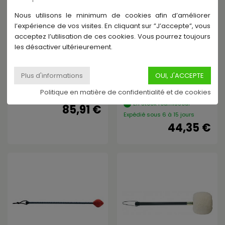
Nous utilisons le minimum de cookies afin d’améliorer
l’expérience de vos visites. En cliquant sur ”J’accepte”, vous
acceptez l’utilisation de ces cookies. Vous pourrez toujours
les désactiver ultérieurement.
MEINL SONIC ENERGY
PAISTE
GRM-SET5 - LOTS DE 5
BATTE DE GONG M11 BOULE EN
MAILLOCHES POUR GONG
CAOUTCHOUC (25 MM) ET
SÉRIE RESONANT
REVÊTEMENT EN NYLON
(GRIS) POUR ACCENT...
Politique en matière de confidentialité et de cookies
En stock
En stock fournisseur -
85,91 €
Expédié sous 6 à 15 jours
44,35 €