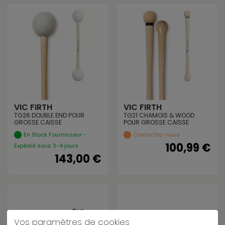
VIC FIRTH
VIC FIRTH
TG26 DOUBLE END POUR
TG21 CHAMOIS & WOOD
GROSSE CAISSE
POUR GROSSE CAISSE
En Stock Fournisseur -
Contactez-nous
100,99 €
Expédié sous 3-4 jours
143,00 €
Vos paramètres de cookies