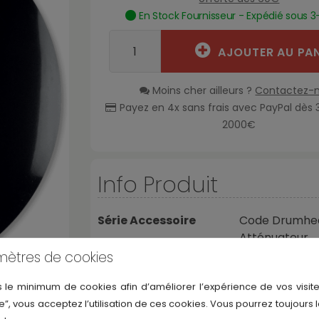
En Stock Fournisseur - Expédié sous 3
AJOUTER AU PAN
Moins cher ailleurs ?
Contactez-
Payez en 4x sans frais avec PayPal dès 
2000€
Info Produit
Série Accessoire
Code Drumhe
Atténuateur
mètres de cookies
Marque
Code Drumhe
les produits
)
s le minimum de cookies afin d’améliorer l’expérience de vos visite
e”, vous acceptez l’utilisation de ces cookies. Vous pourrez toujours 
Référence
SOUND142