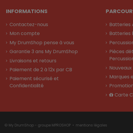
INFORMATIONS
PARCOUR
Contactez-nous
Batteries
Mon compte
Batteries 
My DrumShop pense à vous
Percussio
Garantie 3 ans My DrumShop
Pièces dé
Percussio
Livraisons et retours
Nouveaux 
Paiement de 2 à 12x par CB
Marques e
Paiement sécurisé et
Confidentialité
Promotio
Carte 
© My DrumShop - groupe MPROSHOP •
mentions légales