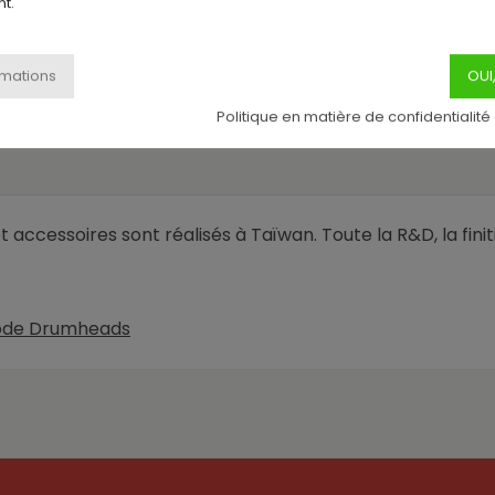
t.
Politique en matière de confidentialité
accessoires sont réalisés à Taïwan. Toute la R&D, la finit
 Code Drumheads