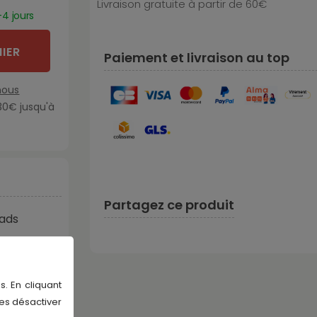
Livraison gratuite à partir de 60€
-4 jours
IER
Paiement et livraison au top
nous
30€ jusqu'à
Partagez ce produit
ads
ads
(
voir tous
s. En cliquant
les désactiver