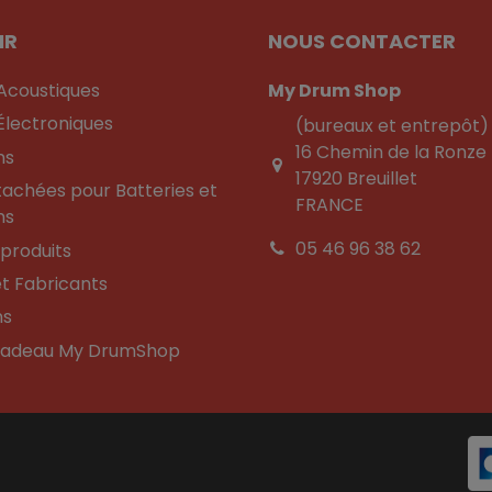
IR
NOUS CONTACTER
 Acoustiques
My Drum Shop
Électroniques
(bureaux et entrepôt)
16 Chemin de la Ronze
ns
17920 Breuillet
tachées pour Batteries et
FRANCE
ns
05 46 96 38 62
produits
t Fabricants
ns
Cadeau My DrumShop