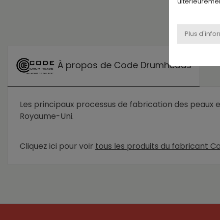
ultérieuremen
À propos de Code Drumheads
Les principaux processus de fabrication des peaux et 
Royaume-Uni.
Cliquez ici pour voir
tous les produits du fabricant