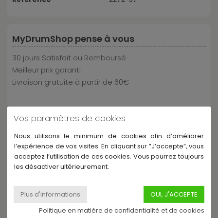
MyDrumShop pense à vous
30 jours Satisfait ou Remboursé
Meilleur prix garanti
Livraison gratuite à partir de 60€
Paiement et livraison au top
Vos paramètres de cookies
Nous utilisons le minimum de cookies afin d’améliorer
l’expérience de vos visites. En cliquant sur ”J’accepte”, vous
acceptez l’utilisation de ces cookies. Vous pourrez toujours
les désactiver ultérieurement.
Politique en matière de confidentialité et de cookies
Partagez ce produit