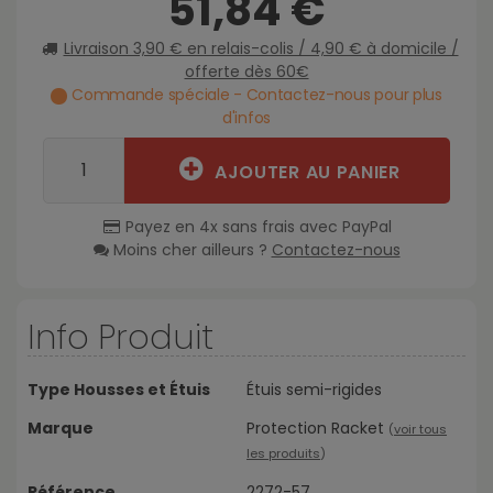
51,84 €
Livraison 3,90 € en relais-colis / 4,90 € à domicile /
offerte dès 60€
Commande spéciale - Contactez-nous pour plus
d'infos
AJOUTER AU PANIER
Payez en 4x sans frais avec PayPal
Moins cher ailleurs ?
Contactez-nous
Info Produit
Type Housses et Étuis
Étuis semi-rigides
Marque
Protection Racket
(
voir tous
les produits
)
Référence
2272-57