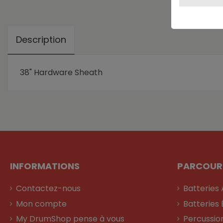
Description
38" Hardware Sheath
INFORMATIONS
PARCOUR
Contactez-nous
Batteries
Mon compte
Batteries 
My DrumShop pense à vous
Percussio