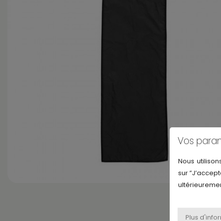
Vos para
Nous utilison
sur ”J’accept
ultérieuremen