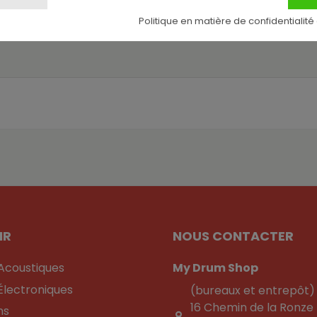
Politique en matière de confidentialité
IR
NOUS CONTACTER
 Acoustiques
My Drum Shop
Électroniques
(bureaux et entrepôt)
16 Chemin de la Ronze
ns