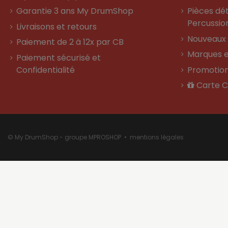
Garantie 3 ans My DrumShop
Pièces dé
Percussio
Livraisons et retours
Nouveaux 
Paiement de 2 à 12x par CB
Marques e
Paiement sécurisé et
Confidentialité
Promotio
Carte 
© My DrumShop - groupe MPROSHOP •
mentions légales