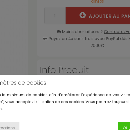
d'infos
AJOUTER AU PAN
Moins cher ailleurs ?
Contactez-
Payez en 4x sans frais avec PayPal dès 
2000€
Info Produit
mètres de cookies
Type Housses et Étuis
Housses stan
s le minimum de cookies afin d’améliorer l’expérience de vos visite
Marque
Protection R
e”, vous acceptez l’utilisation de ces cookies. Vous pourrez toujours 
tous les produits
)
t.
Référence
9038-00