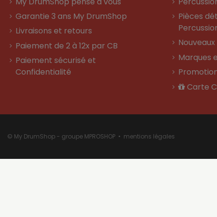
My DrumShop pense à vous
Percussio
Garantie 3 ans My DrumShop
Pièces dé
Percussio
Livraisons et retours
Nouveaux 
Paiement de 2 à 12x par CB
Marques e
Paiement sécurisé et
Confidentialité
Promotio
Carte 
© My DrumShop - groupe MPROSHOP •
mentions légales