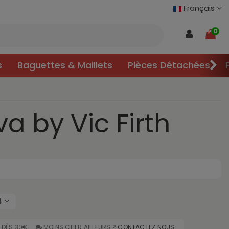
Français
0
s
Baguettes & Maillets
Pièces Détachées
a by Vic Firth
4
DÈS 30€
MOINS CHER AILLEURS ?
CONTACTEZ NOUS