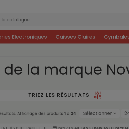
eries Electroniques
Caisses Claires
Cymbale
s de la marque Nov
TRIEZ LES RÉSULTATS
Sélectionner
2
ésultats. Affichage des produits
1
à
24
FFERT DÈS 60€ FRANCE ET UE
PAYEZ EN
4X SANS FRAIS AVEC PAYPAL