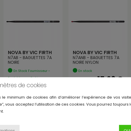
NOVA BY VIC FIRTH
NOVA BY VIC FIRTH
N7AB - BAGUETTES 7A
N7ANB - BAGUETTES 7A
NOIRE
NOIRE NYLON
En Stock Fournisseur -
En stock
15,29 €
Expédié sous 3-4 jours
12,64 €
mètres de cookies
s le minimum de cookies afin d’améliorer l’expérience de vos visite
e”, vous acceptez l’utilisation de ces cookies. Vous pourrez toujours 
t.