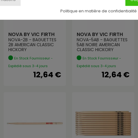
Politique en matière de confidentialité
NOVA BY VIC FIRTH
NOVA BY VIC FIRTH
NOVA-2B - BAGUETTES
NOVA-5AB - BAGUETTES
2B AMERICAN CLASSIC
5AB NOIRE AMERICAN
HICKORY
CLASSIC HICKORY
En Stock Fournisseur -
En Stock Fournisseur -
Expédié sous 3-4 jours
Expédié sous 3-4 jours
12,64 €
12,64 €