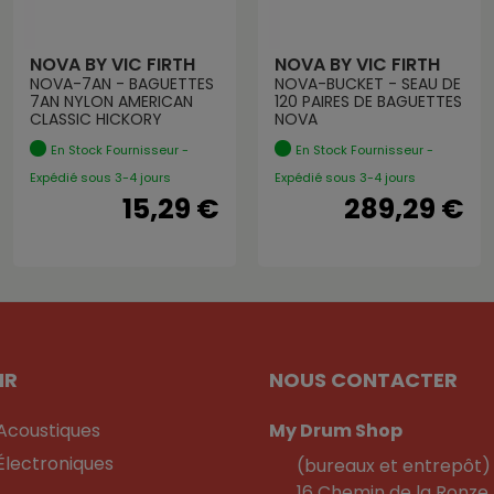
NOVA BY VIC FIRTH
NOVA BY VIC FIRTH
NOVA-7AN - BAGUETTES
NOVA-BUCKET - SEAU DE
7AN NYLON AMERICAN
120 PAIRES DE BAGUETTES
CLASSIC HICKORY
NOVA
En Stock Fournisseur -
En Stock Fournisseur -
Expédié sous 3-4 jours
Expédié sous 3-4 jours
15,29 €
289,29 €
IR
NOUS CONTACTER
 Acoustiques
My Drum Shop
Électroniques
(bureaux et entrepôt)
16 Chemin de la Ronze