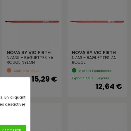
NOVA BY VIC FIRTH
NOVA BY VIC FIRTH
N7ANR - BAGUETTES 7A
N7AR - BAGUETTES 7A
ROUGE NYLON
ROUGE
Contactez-nous
En Stock Fournisseur -
15,29 €
Expédié sous 3-4 jours
12,64 €
s. En cliquant
les désactiver