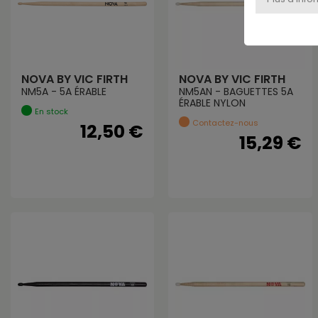
NOVA BY VIC FIRTH
NOVA BY VIC FIRTH
NM5A - 5A ÉRABLE
NM5AN - BAGUETTES 5A
ÉRABLE NYLON
En stock
Contactez-nous
12,50 €
15,29 €