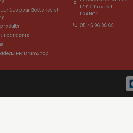
ns
17920 Breuillet
tachées pour Batteries et
FRANCE
ns
05 46 96 38 62
produits
t Fabricants
ns
Cadeau My DrumShop