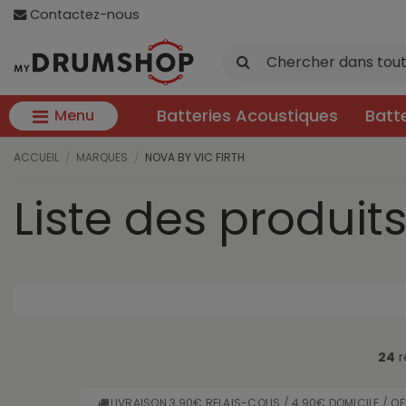
Contactez-nous
Batteries Acoustiques
Batt
Menu
ACCUEIL
MARQUES
NOVA BY VIC FIRTH
Liste des produit
24
r
LIVRAISON 3,90€ RELAIS-COLIS / 4,90€ DOMICILE / O