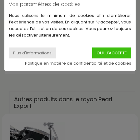
Vos paramètres de cookies
Nous utilisons le minimum de cookies afin d’améliorer
l’expérience de vos visites. En cliquant sur ”J’accepte”, vous
acceptez l’utilisation de ces cookies. Vous pourrez toujours
Description
les désactiver ultérieurement.
Muffler grosse caisse : Non
Cymbales incluses : Non
Politique en matière de confidentialité et de cookies
Accessoires inclus : Non
Autres produits dans le rayon Pearl
Export