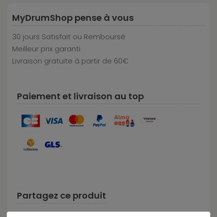
MyDrumShop pense à vous
30 jours Satisfait ou Remboursé
Meilleur prix garanti
Livraison gratuite à partir de 60€
Paiement et livraison au top
Partagez ce produit