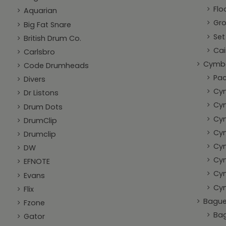
Flo
Aquarian
Gro
Big Fat Snare
Se
British Drum Co.
Cai
Carlsbro
Cymba
Code Drumheads
Pa
Divers
Cy
Dr Listons
Cym
Drum Dots
Cym
DrumClip
Cy
Drumclip
Cy
DW
Cym
EFNOTE
Cym
Evans
Cym
Flix
Baguet
Fzone
Bag
Gator