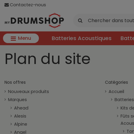
Contactez-nous
Batteries Acoustiques
Batt
Menu
Plan du site
Nos offres
Catégories
Nouveaux produits
Accueil
Marques
Batterie
Ahead
Kits d
Alesis
Fûts s
Acous
Alpine
To
Angel