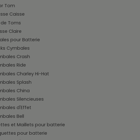
or Tom
sse Caisse
t de Toms
sse Claire
les pour Batterie
cks Cymbales
mbales Crash
bales Ride
bales Charley Hi-Hat
mbales Splash
mbales China
bales Silencieuses
bales d'Effet
bales Bell
tes et Maillets pour batterie
uettes pour batterie