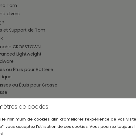
and Tom
nd divers
ge
s et Support de Tom
ck
maha CROSSTOWN
anced Lightweight
rdware
s ou Étuis pour Batterie
tique
sses ou Étuis pour Grosse
sse
sses ou Étuis pour Tom
mètres de cookies
spendu
sses ou Étuis pour Floor
s le minimum de cookies afin d’améliorer l’expérience de vos visite
m
e”, vous acceptez l’utilisation de ces cookies. Vous pourrez toujours 
sses ou Étuis pour Caisse
t.