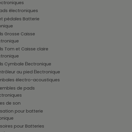
lectroniques
pads électroniques
t pédales Batterie
onique
s Grosse Caisse
ctronique
s Tom et Caisse claire
ctronique
s Cymbale Électronique
trôleur au pied Électronique
bales électro-acoustiques
sembles de pads
ctroniques
es de son
sation pour batterie
ronique
oires pour Batteries