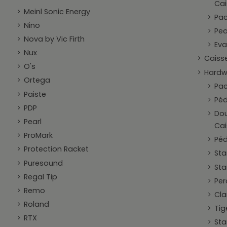
Cai
Meinl Sonic Energy
Pac
Nino
Pea
Nova by Vic Firth
Eva
Nux
Caisse
O's
Hardw
Ortega
Pac
Paiste
Péd
PDP
Dou
Pearl
Cai
ProMark
Péd
Protection Racket
Sta
Puresound
Sta
Regal Tip
Per
Remo
Cla
Roland
Tig
RTX
Sta