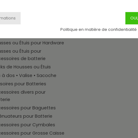
ire
sses ou Étuis pour
guettes
sses ou Étuis pour
Politique en matière de confidentialité
mbales
sses ou Étuis pour Hardware
sses ou Étuis pour
essoires de batterie
ks de Housses ou Étuis
 à dos • Valise • Sacoche
oires pour Batteries
essoires divers pour
terie
essoires pour Baguettes
énuateurs pour Batterie
essoires pour Cymbales
essoires pour Grosse Caisse