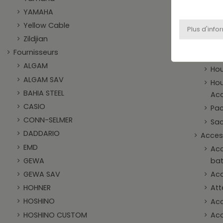
Cla
YAMAHA
Hou
Yellow Cable
Ba
Zildjian
Hou
Fournisseurs
Cy
ALGAM
Hou
ALGAM SAV
Hou
BAHIA STEEL
Acc
CASIO
Pac
CONN-SELMER
Sac
DADDARIO
Access
EMD
Acc
GEWA
bat
GEWA SAV
Acc
HOHNER
Att
HOSHINO
Acc
HOSHINO CUSTOM
Acc