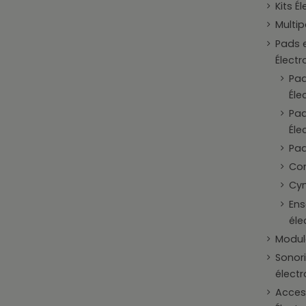
Kits É
Multi
Pads e
Électr
Pad
Éle
Pad
Éle
Pad
Con
Cym
En
éle
Modul
Sonori
élect
Access