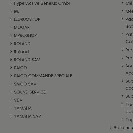
HyperActive Benelux GmbH
Clé
IPE
Mé
LEDRUMSHOP
Pad
Bat
MOGAR
Pat
MPROSHOP
Cai
ROLAND
Pro
Roland
Pro
ROLAND SAV
Sou
SAICO
Aco
SAICO COMMANDE SPECIALE
Sup
SAICO SAV
aco
SOUND SERVICE
Sup
VBV
Tam
YAMAHA
bat
YAMAHA SAV
Tap
Batteries