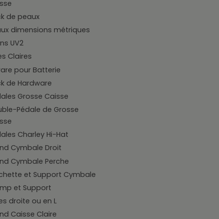
sse
k de peaux
ux dimensions métriques
ns UV2
s Claires
are pour Batterie
k de Hardware
ales Grosse Caisse
ble-Pédale de Grosse
sse
ales Charley Hi-Hat
nd Cymbale Droit
nd Cymbale Perche
chette et Support Cymbale
mp et Support
es droite ou en L
nd Caisse Claire