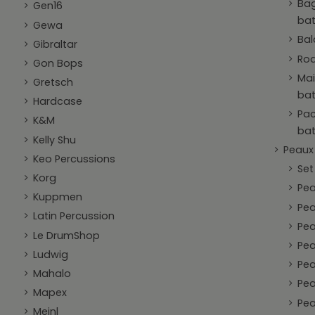
Bag
Gen16
bat
Gewa
Bal
Gibraltar
Rod
Gon Bops
Mai
Gretsch
bat
Hardcase
Pac
K&M
bat
Kelly Shu
Peaux
Keo Percussions
Set
Korg
Pea
Kuppmen
Pea
Latin Percussion
Pea
Le DrumShop
Pe
Ludwig
Pea
Mahalo
Pea
Mapex
Pea
Meinl