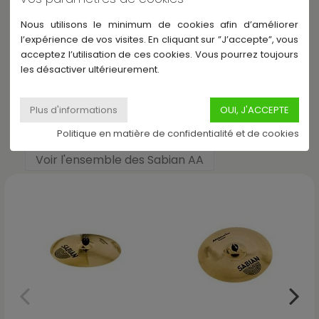
Nous utilisons le minimum de cookies afin d’améliorer
l’expérience de vos visites. En cliquant sur ”J’accepte”, vous
À propos de Sabian
acceptez l’utilisation de ces cookies. Vous pourrez toujours
les désactiver ultérieurement.
Autres produits dans le rayon Sabian AA
Politique en matière de confidentialité et de cookies
Voir l'ensemble des Sabian AA