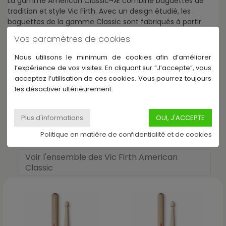
La gamme American Classic¬Æ combine baguettes de
tradition et style Vic Firth. Avec un design étudié, les
baguettes de la gamme Classic sont fabriqués à partir
d'Hickory (noyer blanc Américain) sélectionné.
Vos paramètres de cookies
L'olive en bois est délimitée de manière franche au niveau
du col de la baguette pour procurer une réponse intense
Nous utilisons le minimum de cookies afin d’améliorer
sur les cymbales.
l’expérience de vos visites. En cliquant sur ”J’accepte”, vous
acceptez l’utilisation de ces cookies. Vous pourrez toujours
les désactiver ultérieurement.
Autres produits dans le rayon Vic Firth
American Classic
Politique en matière de confidentialité et de cookies
Voir l'ensemble des Vic Firth American
Classic