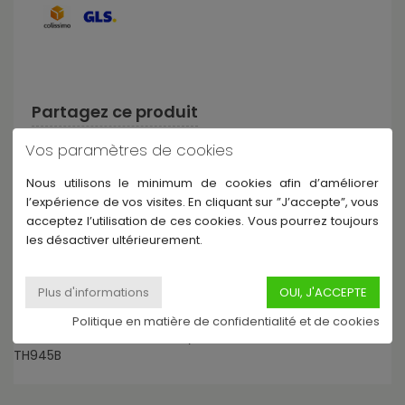
Partagez ce produit
Vos paramètres de cookies
Nous utilisons le minimum de cookies afin d’améliorer
l’expérience de vos visites. En cliquant sur ”J’accepte”, vous
acceptez l’utilisation de ces cookies. Vous pourrez toujours
Description
les désactiver ultérieurement.
LHP6F3-UMS - Pack toms Live Custom Hybrid Oak 10 12 16 +
support tom TH945B - Magma Sunburst
Politique en matière de confidentialité et de cookies
Pack de Fûts Live Custom Hybrid: LHT1007, LHT1208, LNF1615,
TH945B