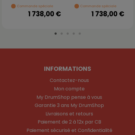
Commande spéciale
Commande spéciale
1 738,00 €
1 738,00 €
INFORMATIONS
Contactez-nous
Mon compte
My DrumShop pense à vous
Garantie 3 ans My DrumShop
Livraisons et retours
Paiement de 2 à 12x par CB
Paiement sécurisé et Confidentialité