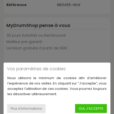
Référence
RBS1455-WLN
MyDrumShop pense à vous
30 jours Satisfait ou Remboursé
Meilleur prix garanti
Livraison gratuite à partir de 60€
Paiement et livraison au top
Vos paramètres de cookies
Nous utilisons le minimum de cookies afin d’améliorer
l’expérience de vos visites. En cliquant sur ”J’accepte”, vous
acceptez l’utilisation de ces cookies. Vous pourrez toujours
les désactiver ultérieurement.